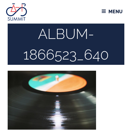
Aller
Panneau de gestion des cookies
au
MENU
contenu
principal
ALBUM-
1866523_640