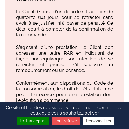
Le Client dispose d’un délai de rétractation de
quatorze (14) jours pour se rétracter sans
avoir à se justifier, ni à payer de pénalité. Ce
délai court à compter de la confirmation de
la commande.
S’agissant d’une prestation, le Client doit
adresser une lettre RAR en indiquant de
façon non-équivoque son intention de se
rétracter et préciser s’il souhaite un
remboursement ou un échange.
Conformément aux dispositions du Code de
la consommation, le droit de rétractation ne
peut être exercé pour une prestation dont
l’exécution a commencé.
Toute lettre ou colis adressé à SUMMIT
Ce site utilise des cookies et vous donne le contrôle sur
CYCLE en application du droit de rétraction
ceux que vous souhaitez activer
du Client doit l’être à l’adresse suivante :
Tout accepter
Tout refuser
Personnaliser
SUMMIT CYCLE – 5 rue des Renaudes –