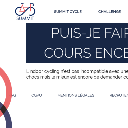
Aller
Panneau de gestion des cookies
au
SUMMIT CYCLE
CHALLENGE
contenu
principal
PUIS-JE FA
COURS ENCE
L’indoor cycling n’est pas incompatible avec une
chocs mais le mieux est encore de demander co
FAQ
CGVU
MENTIONS LÉGALES
RECRUTE