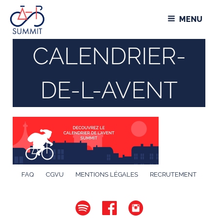
Aller
Panneau de gestion des cookies
au
MENU
contenu
principal
CALENDRIER-
DE-L-AVENT
FAQ
CGVU
MENTIONS LÉGALES
RECRUTEMENT