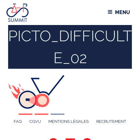
Aller
Panneau de gestion des cookies
au
MENU
contenu
principal
PICTO_DIFFICULT
E_02
FAQ
CGVU
MENTIONS LÉGALES
RECRUTEMENT